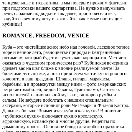
танцевальные интерактивы, а мы поверьте проявим фантазии
при подготовки вашего корпаратива. Не нужно выдумывать
речи, сложные подводки и так далее, просто веселитесь,
радуйтесь вечному лету и зажигайте, как самые настоящие
кубинцы!
ROMANCE, FREEDOM, VENICE
Куба – это чистейшее ясное небо над головой, ласковое теплое
море и вечное лето, разноцветье природы и безграничный
оптимизм, который будет излучать ваш корпоратив. Мечтаете
оказаться в чудесном тропическом раю? Кубинская вечеринка
сделает вас на шаг ближе к вполне реализуемой мечте! За
билетами чуть позже, а пока привнесем частичку островного
колорита в ваш праздник. Шляпы, гитары, маракасы,
барабаны, а в промежутки между ними – фото американских
ретро-автомобилей, видов Гаваны, Гуантанамо, Сантьяго,
исполнителИ национальной музыки, танцоров румбы и
сальсы. Не забудьте поболтать с нашими специальным
актерами, которые исполнят роли Че Гевары и Фиделя Кастро.
Дальше - больше! Знаменитая кубинская кухня! В понятие
«кубинская кухня» включают кухню креольскую,
африканскую, испанскую и многие другие. Рецепты по-
домашнему просты. Основное блюдо для любого праздника –
ajiaco из мяса цыпленка и ломтиков ветчины, тушеное в