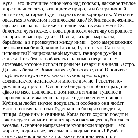
Куба – это чистейшее ясное небо над головой, ласковое теплое
море и вечное лето, разноцветье природы и безграничный
оптимизм, который будет излучать ваш корпоратив. Мечтаете
оказаться в чудесном тропическом раю? Кубинская вечеринка
сделает вас на шаг ближе к вполне реализуемой мечте! За
билетами чуть позже, а пока привнесем частичку островного
колорита в ваш праздник. Шляпы, гитары, маракасы,
барабаны, а в промежутки между ними – фото американских
ретро-автомобилей, видов Гаваны, Гуантанамо, Сантьяго,
исполнителИ национальной музыки, танцоров румбы и
сальсы. Не забудьте поболтать с нашими специальным
актерами, которые исполнят роли Че Гевары и Фиделя Кастро.
Дальше - больше! Знаменитая кубинская кухня! В понятие
«кубинская кухня» включают кухню креольскую,
африканскую, испанскую и многие другие. Рецепты по-
домашнему просты. Основное блюдо для любого праздника –
ajiaco из мяса цыпленка и ломтиков ветчины, тушеное в
горшочках или жареное на гриле с добавлением овощей.
Кубинцы любят вкусно покушать, и особенно они любят
мясо, поэтому на столах будет много блюд из говядины,
птицы, баранины и свинины. Когда гости хорошо поедят и
как следует выпьют настанет время настоящего кубинского
веселья! Основное направление кубинской эйфории – это
жаркие, подвижные, веселые и заводные танцы! Румба и
сальса, мамбо и ча-ча-ча под звуки национальной или