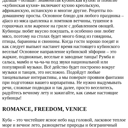
Дальше - больше! Знаменитая кубинская кухня! В понятие
«кубинская кухня» включают кухню креольскую,
африканскую, испанскую и многие другие. Рецепты по-
домашнему просты. Основное блюдо для любого праздника –
ajiaco из мяса цыпленка и ломтиков ветчины, тушеное в
горшочках или жареное на гриле с добавлением овощей.
Кубинцы любят вкусно покушать, и особенно они любят
мясо, поэтому на столах будет много блюд из говядины,
птицы, баранины и свинины. Когда гости хорошо поедят и
как следует выпьют настанет время настоящего кубинского
веселья! Основное направление кубинской эйфории – это
жаркие, подвижные, веселые и заводные танцы! Румба и
сальса, мамбо и ча-ча-ча под звуки национальной или
популярной музыки. Всё действо будет построено вокруг
музыки и танцев, это несложно. Подойдут любые
танцевальные интерактивы, а мы поверьте проявим фантазии
при подготовки вашего корпаратива. Не нужно выдумывать
речи, сложные подводки и так далее, просто веселитесь,
радуйтесь вечному лету и зажигайте, как самые настоящие
кубинцы!
ROMANCE, FREEDOM, VENICE
Куба – это чистейшее ясное небо над головой, ласковое теплое
море и вечное лето, разноцветье природы и безграничный