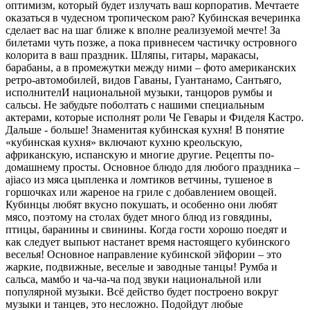
оптимизм, который будет излучать ваш корпоратив. Мечтаете
оказаться в чудесном тропическом раю? Кубинская вечеринка
сделает вас на шаг ближе к вполне реализуемой мечте! За
билетами чуть позже, а пока привнесем частичку островного
колорита в ваш праздник. Шляпы, гитары, маракасы,
барабаны, а в промежутки между ними – фото американских
ретро-автомобилей, видов Гаваны, Гуантанамо, Сантьяго,
исполнителИ национальной музыки, танцоров румбы и
сальсы. Не забудьте поболтать с нашими специальным
актерами, которые исполнят роли Че Гевары и Фиделя Кастро.
Дальше - больше! Знаменитая кубинская кухня! В понятие
«кубинская кухня» включают кухню креольскую,
африканскую, испанскую и многие другие. Рецепты по-
домашнему просты. Основное блюдо для любого праздника –
ajiaco из мяса цыпленка и ломтиков ветчины, тушеное в
горшочках или жареное на гриле с добавлением овощей.
Кубинцы любят вкусно покушать, и особенно они любят
мясо, поэтому на столах будет много блюд из говядины,
птицы, баранины и свинины. Когда гости хорошо поедят и
как следует выпьют настанет время настоящего кубинского
веселья! Основное направление кубинской эйфории – это
жаркие, подвижные, веселые и заводные танцы! Румба и
сальса, мамбо и ча-ча-ча под звуки национальной или
популярной музыки. Всё действо будет построено вокруг
музыки и танцев, это несложно. Подойдут любые