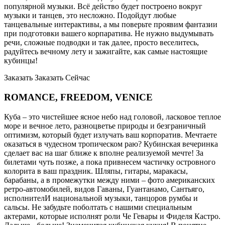
популярной музыки. Всё действо будет построено вокруг
музыки и танцев, это несложно. Подойдут любые
танцевальные интерактивы, а мы поверьте проявим фантазии
при подготовки вашего корпаратива. Не нужно выдумывать
речи, сложные подводки и так далее, просто веселитесь,
радуйтесь вечному лету и зажигайте, как самые настоящие
кубинцы!
Заказать
Заказать
Сейчас
ROMANCE, FREEDOM, VENICE
Куба – это чистейшее ясное небо над головой, ласковое теплое
море и вечное лето, разноцветье природы и безграничный
оптимизм, который будет излучать ваш корпоратив. Мечтаете
оказаться в чудесном тропическом раю? Кубинская вечеринка
сделает вас на шаг ближе к вполне реализуемой мечте! За
билетами чуть позже, а пока привнесем частичку островного
колорита в ваш праздник. Шляпы, гитары, маракасы,
барабаны, а в промежутки между ними – фото американских
ретро-автомобилей, видов Гаваны, Гуантанамо, Сантьяго,
исполнителИ национальной музыки, танцоров румбы и
сальсы. Не забудьте поболтать с нашими специальным
актерами, которые исполнят роли Че Гевары и Фиделя Кастро.